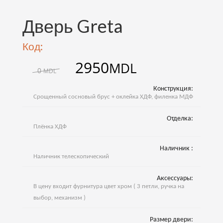
Дверь Greta
Код:
2950
MDL
0
MDL
Конструкция:
Cрощенный сосновый брус + оклейка ХДФ, филенка МДФ
Отделка:
Плёнка ХДФ
Наличник :
Наличник телескопический
Аксессуары:
В цену входит фурнитура цвет хром ( 3 петли, ручка на
выбор, механизм )
Размер двери: