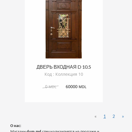
ДВЕРЬ ВХОДНАЯ D 10.5
Код : Коллекция 10
0
60000
MDL
MDL
«
1
2
»
О нас:
Магазин
dum.md
специализируется на продаже и