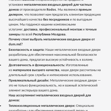
установке
металлических входных дверей для частных
домов
от производителя
Rodos
. Мы являемся
прямым
дилером
, что позволяет нам предлагать клиентам продукцию
высочайшего качества
без посредников
и по выгодным
ценам. Мы гордимся нашими комплексными
услугами:
доставка
,
профессиональный монтаж
и
точные
замеры
по всей
Республике Молдова
.
Почему стоит выбрать металлические входные двери от
dum.md?
Безопасность и защита:
Наши металлические входные двери
разработаны для обеспечения максимальной безопасности
вашего дома, предлагая высокую устойчивость к взлому.
Долговечность и функциональность:
Изготовленные
из
материалов высшего качества
, наши двери рассчитаны на
длительный срок службы и интенсивное использование.
Привлекательный дизайн:
Металлические входные двери —
это не только функциональность, но и важный эстетический
элемент экстерьера вашего дома.
Наш ассортимент металлических входных дверей для
домов:
Теплоизоляционные металлические двери:
Специально
разработаны для обеспечения превосходной тепло- и