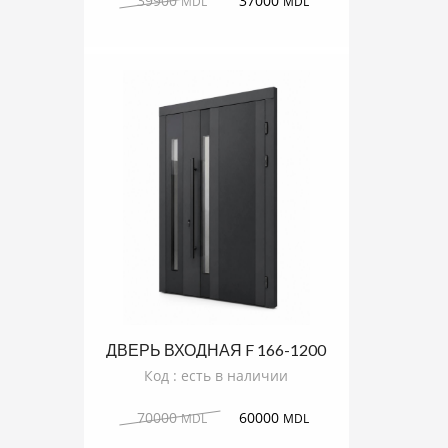
39900
37000
MDL
MDL
ДВЕРЬ ВХОДНАЯ F 166-1200
RODOS
Код : есть в наличии
70000
60000
MDL
MDL