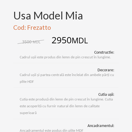
Usa Model Mia
Cod: Frezatto
2950
MDL
3500
MDL
Constructie:
Cadrul ușii este produs din lemn de pin crescut în lungime.
Decorare:
Cadrul ușii și partea centrală este încleiat din ambele părți cu
plite HDF
Cutia ușii:
Cutia este produsă din lemn de pin crescut în lungime. Cutia
este acoperită cu furnir natural din lemn de calitate
superioară
Ancadramentul:
Ancadramentul este podus din plite MDF