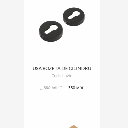
USA ROZETA DE CILINDRU
ILAVIO ROTUND
Cod : Ilavio
390
350
MDL
MDL