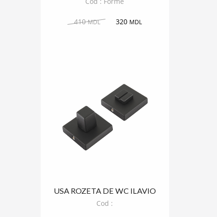
Cod : Forme
410
320
MDL
MDL
USA ROZETA DE WC ILAVIO
PATRAT
Cod :