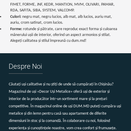
FIMET, FORME, JNF, KEDR, MANTION, MVM, OLIVARI, PAMAR,
RDA, SAFITA, SIBA, SYSTEM, VALCOMP.
Culori:
negru mat, negru lucios, alb mat, alb lucios, auriu mat,
auriu, crom satinat, crom lucios.
Forme:
rotunde și pătrate, care reproduc exact forma și culoarea
mânerului ușii de interior, oferind un aspect armonios și stilat.
Alegeți calitatea și stilul împreună cu dum.md!
Despre Noi
Căutați uși calitative și nu știți de unde să cumpărați în Chișinău?
Magazinul de uși «Decor Uși Metalice» oferă uși de exterior și
interior de la producător într-un sortiment mare și la prețuri
competitive. În magazinul online de uși DUM.MD puteți cumpăra uși
metalice și din lemn pentru casă sau apartament de diferite
dimensiuni în stoc și la comandă. În colaborare cu noi, folosind
experiența și cunoștințele noastre, vom crea confort și frumusețe.