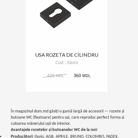
USA ROZETA DE CILINDRU
ILAVIO PATRAT
Cod : Ilavio
420
360
MDL
MDL
În magazinul dum.md găsiți o gamă largă de accesorii — rozete și
butoane WC (fixatoare) pentru uși, care reproduc perfect forma și
culoarea mânerului ușii de interior.
Avantajele rozetelor și butoanelor WC de la noi:
Producători:
Ilavio, AGB, APRILE, BRUNO, COLOMBO, FADEX,