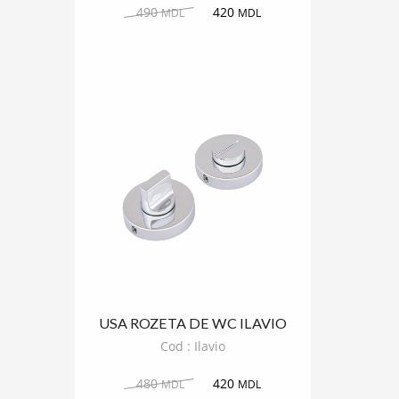
490
420
MDL
MDL
USA ROZETA DE WC ILAVIO
ROTUND
Cod : Ilavio
480
420
MDL
MDL