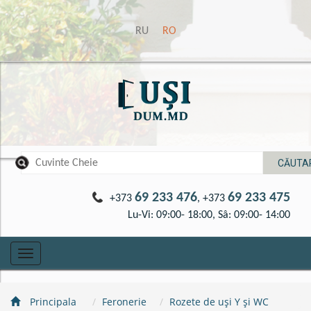
RU
RO
69 233 476
69 233 475
+373
, +373
Lu-Vi: 09:00- 18:00, Sâ: 09:00- 14:00
Toggle
navigation
Principala
Feronerie
Rozete de uși Y și WC