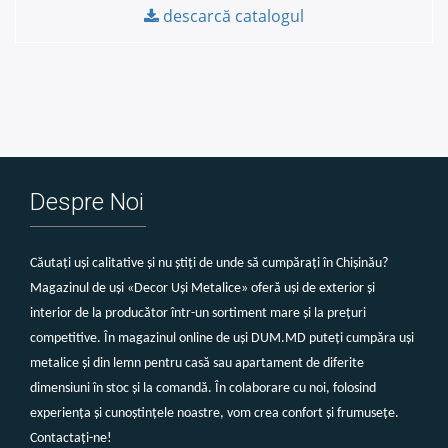
descarcă catalogul
Despre Noi
Căutați uși calitative și nu știți de unde să cumpărați în Chișinău?
Magazinul de uși «Decor Uși Metalice» oferă uși de exterior și
interior de la producător într-un sortiment mare și la prețuri
competitive. În magazinul online de uși DUM.MD puteți cumpăra uși
metalice și din lemn pentru casă sau apartament de diferite
dimensiuni în stoc și la comandă. În colaborare cu noi, folosind
experiența și cunoștințele noastre, vom crea confort și frumusețe.
Contactați-ne!