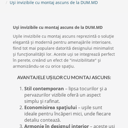
Uși invizibile cu montaj ascuns de la DUM.MD
Uși invizibile cu montaj ascuns de la DUM.MD
Ușile invizibile cu montaj ascuns reprezintă o soluție
elegantă și modernă pentru amenajările interioare,
fiind tot mai populare datorită designului minimalist
și funcționalității lor. Aceste uși se integrează perfect
în perete, creând un efect de "invizibilitate" și
armonizându-se cu orice spațiu.
AVANTAJELE UȘILOR CU MONTAJ ASCUNS:
Stil contemporan
– lipsa tocurilor și a
pervazurilor vizibile oferă un aspect
simplu și rafinat.
Economisirea spațiului
– ușile sunt
ideale pentru încăperi mici, unde fiecare
detaliu contează.
Armonie în designul interior
– aceste uși