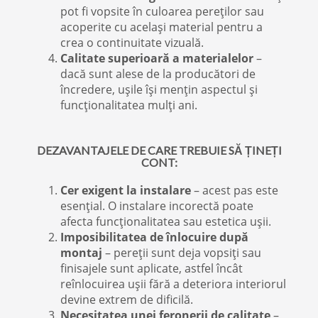
pot fi vopsite în culoarea pereților sau
acoperite cu același material pentru a
crea o continuitate vizuală.
Calitate superioară a materialelor
–
dacă sunt alese de la producători de
încredere, ușile își mențin aspectul și
funcționalitatea mulți ani.
DEZAVANTAJELE DE CARE TREBUIE SĂ ȚINEȚI
CONT:
Cer exigent la instalare
– acest pas este
esențial. O instalare incorectă poate
afecta funcționalitatea sau estetica ușii.
Imposibilitatea de înlocuire după
montaj
– pereții sunt deja vopsiți sau
finisajele sunt aplicate, astfel încât
reînlocuirea ușii fără a deteriora interiorul
devine extrem de dificilă.
Necesitatea unei feronerii de calitate
–