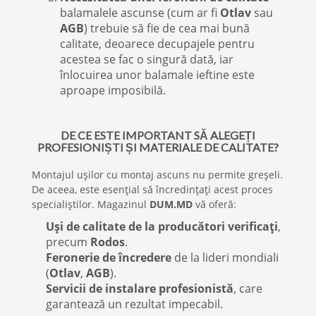
balamalele ascunse (cum ar fi
Otlav
sau
AGB
) trebuie să fie de cea mai bună
calitate, deoarece decupajele pentru
acestea se fac o singură dată, iar
înlocuirea unor balamale ieftine este
aproape imposibilă.
DE CE ESTE IMPORTANT SĂ ALEGEȚI
PROFESIONIȘTI ȘI MATERIALE DE CALITATE?
Montajul ușilor cu montaj ascuns nu permite greșeli.
De aceea, este esențial să încredințați acest proces
specialiștilor. Magazinul
DUM.MD
vă oferă:
Uși de calitate de la producători verificați
,
precum
Rodos
.
Feronerie de încredere
de la lideri mondiali
(
Otlav
,
AGB
).
Servicii de instalare profesionistă
, care
garantează un rezultat impecabil.