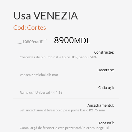
Usa VENEZIA
Cod: Cortes
8900
MDL
10800
MDL
Constructie:
Cherestea de pin îmbinat + lipire HDF, panou MDF
Decorare:
Vopsea Kemichal alb mat
Cutia ușii:
Rama ușii Universal 44 * 38
Ancadramentul:
Set ancadrament telescopic pe o parte Basic R2 75 mm
Accesorii:
Gama largă de feronerie este prezentată în crom, negru și