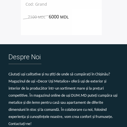
Cod: Grand
6000
7100
MDL
MDL
Despre Noi
Căutați uși calitative și nu știți de unde să cumpărați în Chișinău?
Magazinul de uși «Decor Uși Metalice» oferă uși de exterior și
interior de la producător într-un sortiment mare și la prețuri
competitive. În magazinul online de uși DUM.MD puteți cumpăra uși
metalice și din lemn pentru casă sau apartament de diferite
dimensiuni în stoc și la comandă. În colaborare cu noi, folosind
experiența și cunoștințele noastre, vom crea confort și frumusețe.
Contactați-ne!