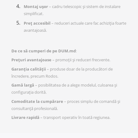
Montaj ușor
– cadru telescopic și sistem de instalare
simplificat.
Preț accesibil
– reduceri actuale care fac achiziția foarte
avantajoasă.
De ce să cumperi de pe DUM.md
:
Prețuri avantajoase
– promoții și reduceri frecvente.
Garanția calității
– produse doar de la producători de
încredere, precum Rodos.
Gamă largă
– posibilitatea de a alege modelul, culoarea și
configurația dorită.
Comoditate la cumpărare
– proces simplu de comandă și
consultanță profesională.
Livrare rapidă
– transport operativ în toată regiunea.