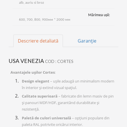
alb, auriu si broz
Mărimea ușii:
600, 700, 800, 900мм * 2000 мм
Descriere detaliată
Garanție
USA VENEZIA
COD : CORTES
Avantajele ușilor Cortes
:
Design elegant
– ușile adaugă un minimalism modern
în interior și extind vizual spațiul.
Calitate superioară
– fabricate din lemn masiv de pin
și panouri MDF/HDF, garantând durabilitate și
rezistență.
Paletă de culori universală
– opțiuni populare din
paleta RAL potrivite oricărui interior.