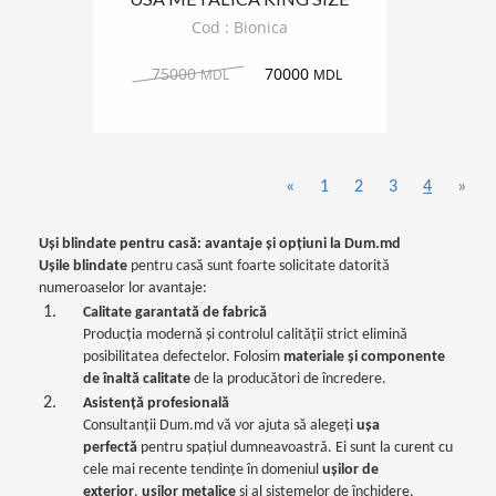
BIONICA 1200
Cod : Bionica
75000
70000
MDL
MDL
«
1
2
3
4
»
Uși blindate pentru casă: avantaje și opțiuni la Dum.md
Ușile blindate
pentru casă sunt foarte solicitate datorită
numeroaselor lor avantaje:
Calitate garantată de fabrică
Producția modernă și controlul calității strict elimină
posibilitatea defectelor. Folosim
materiale și componente
de înaltă calitate
de la producători de încredere.
Asistență profesională
Consultanții Dum.md vă vor ajuta să alegeți
ușa
perfectă
pentru spațiul dumneavoastră. Ei sunt la curent cu
cele mai recente tendințe în domeniul
ușilor de
exterior
,
ușilor metalice
și al sistemelor de închidere.