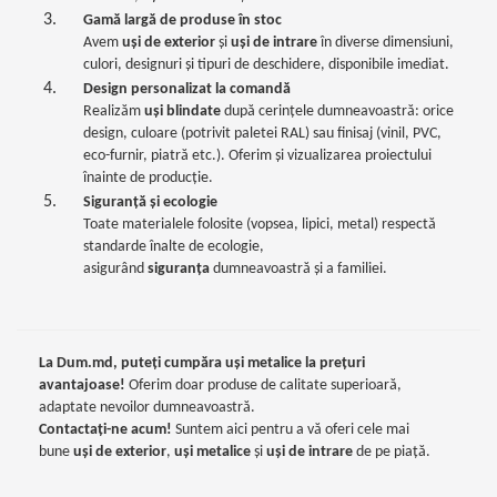
Gamă largă de produse în stoc
Avem
uși de exterior
și
uși de intrare
în diverse dimensiuni,
culori, designuri și tipuri de deschidere, disponibile imediat.
Design personalizat la comandă
Realizăm
uși blindate
după cerințele dumneavoastră: orice
design, culoare (potrivit paletei RAL) sau finisaj (vinil, PVC,
eco-furnir, piatră etc.). Oferim și vizualizarea proiectului
înainte de producție.
Siguranță și ecologie
Toate materialele folosite (vopsea, lipici, metal) respectă
standarde înalte de ecologie,
asigurând
siguranța
dumneavoastră și a familiei.
La Dum.md, puteți cumpăra uși metalice la prețuri
avantajoase!
Oferim doar produse de calitate superioară,
adaptate nevoilor dumneavoastră.
Contactați-ne acum!
Suntem aici pentru a vă oferi cele mai
bune
uși de exterior
,
uși metalice
și
uși de intrare
de pe piață.