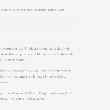
u 2 contururi de etanșare, toc închis, izolat cu vată
ce Mottura 85.983, inferioară și superioară: clasa 4 de
 oțel nichelat cu grosimea de 18 mm și cursa bolțurilor de
+ 1 cheie de montaj.
ampre” cu grosimea de 20 mm – foaie de metal zincat de 1
placă MDF rezistentă la umiditate, 16 mm, vopsită cu
exterior.
olgoizol + vată minerală 50 mm/45 kg/m³ + lemn de plută.
intrare – toc izolat cu vată minerală.