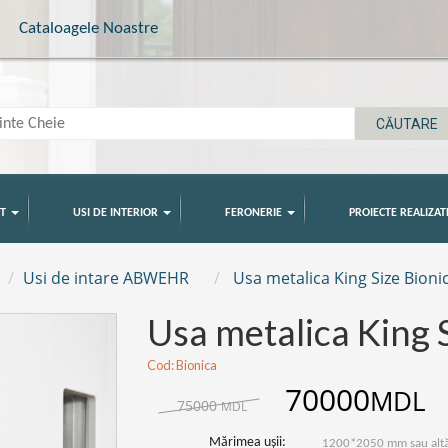
Cataloagele Noastre
T
USI DE INTERIOR
FERONERIE
PROIECTE REALIZAT
Usi de intare ABWEHR
Usa metalica King Size Bioni
Usa metalica King 
Cod: Bionica
70000
MDL
75000
MDL
Mărimea ușii:
1200*2050 mm sau altă