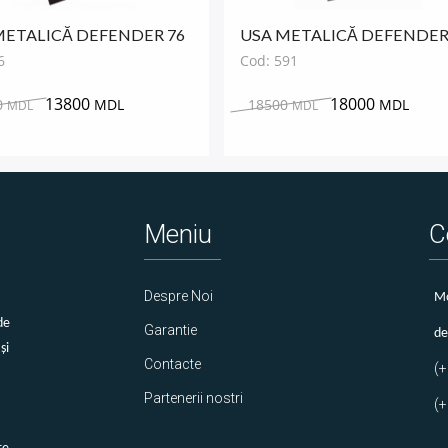
METALICĂ DEFENDER 76
USA METALICĂ DEFENDE
NIE
591
6
Cod: 591
13800
18000
0
MDL
18500
MDL
MDL
MDL
Meniu
C
Despre Noi
Мo
de
Garantie
de
și
Contacte
(
Partenerii nostri
(