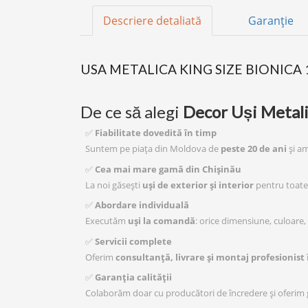
Descriere detaliată
Garanție
USA METALICA KING SIZE BIONICA
De ce să alegi
Decor Uși Metal
✅
Fiabilitate dovedită în timp
Suntem pe piața din Moldova de
peste 20 de ani
și am
✅
Cea mai mare gamă din Chișinău
La noi găsești
uși de exterior și interior
pentru toate 
✅
Abordare individuală
Executăm
uși la comandă
: orice dimensiune, culoare, 
✅
Servicii complete
Oferim
consultanță, livrare și montaj profesionist
✅
Garanția calității
Colaborăm doar cu producători de încredere și oferim g