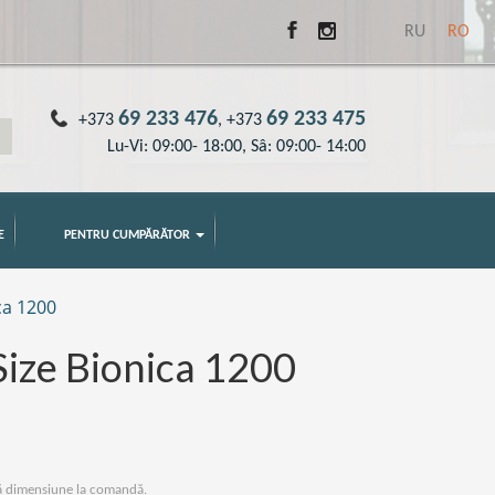
RU
RO
69 233 476
69 233 475
+373
, +373
Lu-Vi: 09:00- 18:00, Sâ: 09:00- 14:00
E
PENTRU CUMPĂRĂTOR
ca 1200
Size Bionica 1200
 dimensiune la comandă.