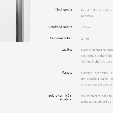
Tipul ramei:
Îndoit în două trepte, c
minerală.
Grosimea ramei:
177 mm.
Grosimea foliei:
2 mm
Lacăte:
Două încuietori cilindri
siguranță, 5 bolțuri din
30 mm. 5 chei Mottura 
Panou:
Exterior – acoperire „L
mm vopsită; Interior – 
vopsea specială pentru 
Izolare termică și
Polistiren extrudat + f
acustică:
Izolarea tocului ușii de 