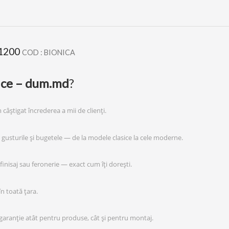
 1200
COD : BIONICA
ice – dum.md
?
 câștigat încrederea a mii de clienți.
gusturile și bugetele — de la modele clasice la cele moderne.
finisaj sau feronerie — exact cum îți dorești.
în toată țara.
aranție atât pentru produse, cât și pentru montaj.