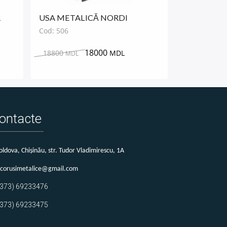
R
USA METALICĂ NORDI
Cod: 506
18000
18800
MDL
MDL
ontacte
ldova, Chișinău, str. Tudor Vladimirescu, 1A
corusimetalice@gmail.com
+373) 69233476
+373) 69233475