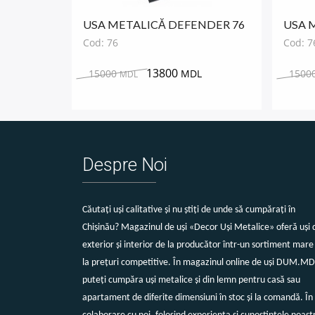
USA METALICĂ DEFENDER 76
USA 
CAFE
Cod: 76
Cod: 7
13800
15000
MDL
1500
MDL
Despre Noi
Căutați uși calitative și nu știți de unde să cumpărați în
Chișinău? Magazinul de uși «Decor Uși Metalice» oferă uși 
exterior și interior de la producător într-un sortiment mare 
la prețuri competitive. În magazinul online de uși DUM.MD
puteți cumpăra uși metalice și din lemn pentru casă sau
apartament de diferite dimensiuni în stoc și la comandă. În