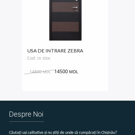
USA DE INTRARE ZEBRA
Cod: in stoc
14500
14800
MDL
MDL
Despre Noi
Căutați uși calitative și nu știți de unde să cumpărați în Chișinău?