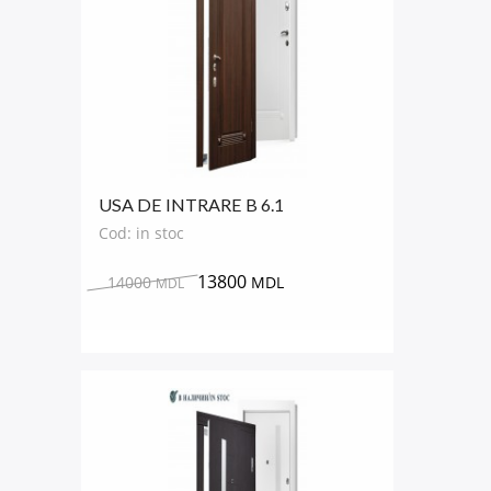
USA DE INTRARE B 6.1
Cod: in stoc
13800
14000
MDL
MDL