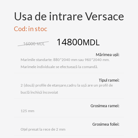
Usa de intrare Versace
Cod: in stoc
14800
MDL
16000
MDL
Mărimea ușii:
Marimile standarte: 880*2040 mm sau 960*2040 mm.
Marimele individuale se efectuează la comandă.
Tipul ramei:
2 (două) profile de etanșare,cadru la ușă are un profil de
buclă închisă încovoiat
Grosimea ramei:
125 mm
Grosimea foliei:
Oțel presat la rece de 2 mm