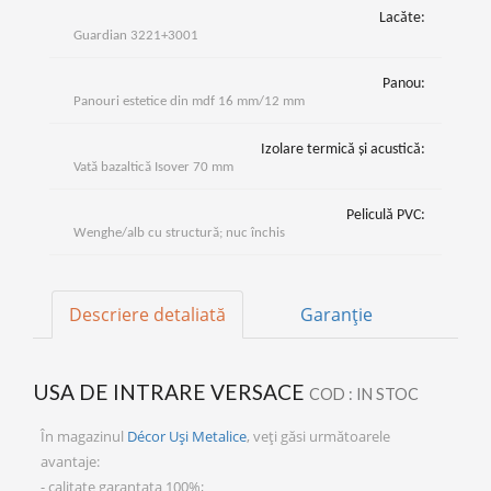
Lacăte:
Guardian 3221+3001
Panou:
Panouri estetice din mdf 16 mm/12 mm
Izolare termică și acustică:
Vată bazaltică Isover 70 mm
Peliculă PVC:
Wenghe/alb cu structură; nuc închis
Descriere detaliată
Garanție
USA DE INTRARE VERSACE
COD : IN STOC
În magazinul
Décor Uși Metalice
, veți găsi următoarele
avantaje:
- calitate garantata 100%;