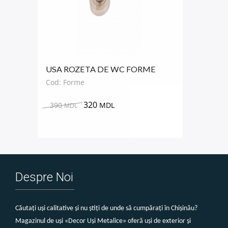
USA ROZETA DE WC FORME
ROTUND
Cod: Forme
320
390
MDL
MDL
Despre Noi
Căutați uși calitative și nu știți de unde să cumpărați în Chișinău?
Magazinul de uși «Decor Uși Metalice» oferă uși de exterior și