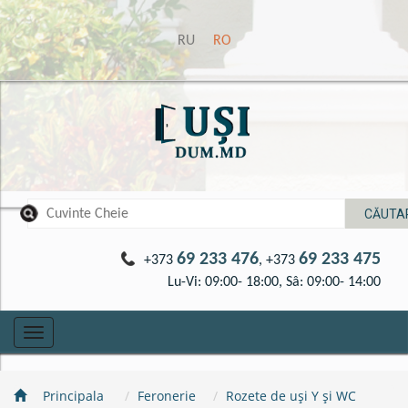
RU
RO
69 233 476
69 233 475
+373
, +373
Lu-Vi: 09:00- 18:00, Sâ: 09:00- 14:00
Toggle
navigation
Principala
Feronerie
Rozete de uși Y și WC