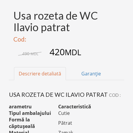
Usa rozeta de WC
Ilavio patrat
Cod:
420
MDL
490
MDL
Descriere detaliată
Garanție
USA ROZETA DE WC ILAVIO PATRAT
COD :
arametru
Caracteristică
Tipul ambalajului
Cutie
Formă la
Pătrat
căptușeală
Material
Zamak