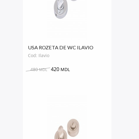
USA ROZETA DE WC ILAVIO
ROTUND
Cod: Ilavio
420
480
MDL
MDL