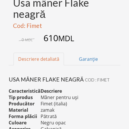
Usa mâner Flake
neagră
Cod: Fimet
610
MDL
0
MDL
Descriere detaliată
Garanție
USA MÂNER FLAKE NEAGRĂ
COD : FIMET
Caracteristică
Descriere
Tip produs
Mâner pentru uși
Producător
Fimet (italia)
Material
zamak
Forma plăcii
Pătrată
Culoare
Negru opac