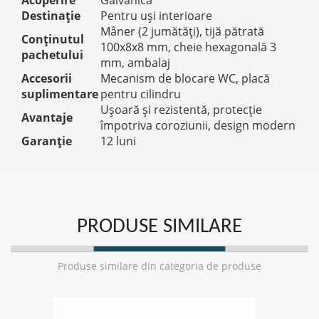
Acoperire
Galvanică
Destinație
Pentru uși interioare
Mâner (2 jumătăți), tijă pătrată
Conținutul
100x8x8 mm, cheie hexagonală 3
pachetului
mm, ambalaj
Accesorii
Mecanism de blocare WC, placă
suplimentare
pentru cilindru
Ușoară și rezistentă, protecție
Avantaje
împotriva coroziunii, design modern
Garanție
12 luni
PRODUSE SIMILARE
Produse similare din categoria de produse