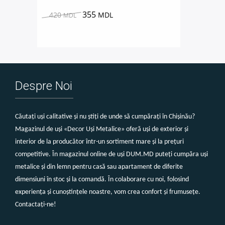
355
420
MDL
MDL
Despre Noi
Căutați uși calitative și nu știți de unde să cumpărați în Chișinău?
Magazinul de uși «Decor Uși Metalice» oferă uși de exterior și
interior de la producător într-un sortiment mare și la prețuri
competitive. În magazinul online de uși DUM.MD puteți cumpăra uși
metalice și din lemn pentru casă sau apartament de diferite
dimensiuni în stoc și la comandă. În colaborare cu noi, folosind
experiența și cunoștințele noastre, vom crea confort și frumusețe.
Contactați-ne!