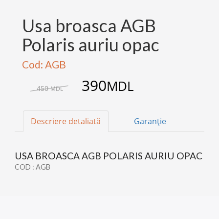
Usa broasca AGB
Polaris auriu opac
Cod: AGB
390
MDL
450
MDL
Descriere detaliată
Garanție
USA BROASCA AGB POLARIS AURIU OPAC
COD : AGB