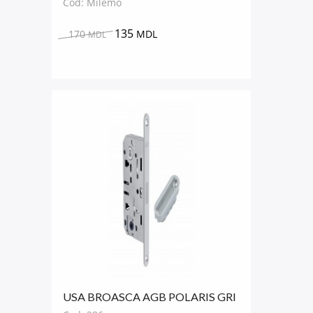
Cod: Milemo
135
170
MDL
MDL
USA BROASCA AGB POLARIS GRI